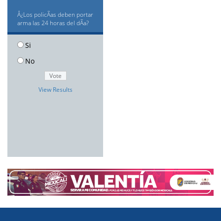
Â¿Los policÃ­as deben portar
arma las 24 horas del dÃ­a?
Si
No
View Results