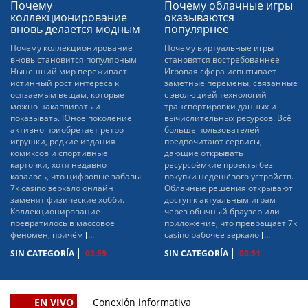
Почему
Почему облачные игры
коллекционирование
оказываются
вновь делается модным
популярнее
Почему коллекционирование
Почему виртуальные игры
вновь становится популярным
становятся востребованнее
Нынешний мир переживает
Игровая сфера испытывает
истинный рост интереса к
заметные перемены, связанные
осязаемым вещам, которые
с эволюцией технологий
можно накапливать и
транспортировки данных и
показывать. Юное поколение
вычислительных ресурсов. Всё
активно приобретает ретро
больше пользователей
игрушки, редкие издания
предпочитают сервисы,
комиксов и спортивные
дающие открывать
карточки, хотя недавно
ресурсоёмкие проекты без
казалось, что цифровые забавы
покупки недешёвого устройств.
7k casino зеркало онлайн
Облачные решения открывают
заменят физические хобби.
доступ к актуальным играм
Коллекционирование
через обычный браузер или
превратилось в массовое
приложение, что превращает 7k
феномен, причём
[...]
casino рабочее зеркало
[...]
SIN CATEGORÍA
03:59
SIN CATEGORÍA
03:51
EN VIVO
Conexión informativa