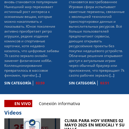
вновь становится популярным
становятся востребованнее
Нынешний мир переживает
Игровая сфера испытывает
истинный рост интереса к
заметные перемены, связанные
осязаемым вещам, которые
с эволюцией технологий
можно накапливать и
транспортировки данных и
показывать. Юное поколение
вычислительных ресурсов. Всё
активно приобретает ретро
больше пользователей
игрушки, редкие издания
предпочитают сервисы,
комиксов и спортивные
дающие открывать
карточки, хотя недавно
ресурсоёмкие проекты без
казалось, что цифровые забавы
покупки недешёвого устройств.
7k casino зеркало онлайн
Облачные решения открывают
заменят физические хобби.
доступ к актуальным играм
Коллекционирование
через обычный браузер или
превратилось в массовое
приложение, что превращает 7k
феномен, причём
[...]
casino рабочее зеркало
[...]
SIN CATEGORÍA
03:59
SIN CATEGORÍA
03:51
EN VIVO
Conexión informativa
Videos
CLIMA PARA HOY VIERNES 02
MAYO 2025 EN MEXICALI Y SU