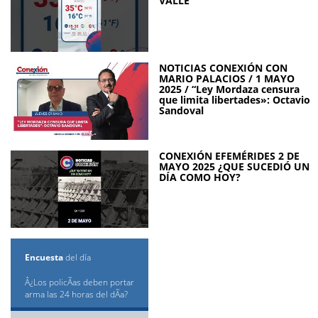
VALLE
NOTICIAS CONEXIÓN CON
MARIO PALACIOS / 1 MAYO
2025 / “Ley Mordaza censura
que limita libertades»: Octavio
Sandoval
CONEXIÓN EFEMÉRIDES 2 DE
MAYO 2025 ¿QUE SUCEDIÓ UN
DÍA COMO HOY?
Encuesta
del día
Â¿Los policÃ­as deben portar
arma las 24 horas del dÃ­a?