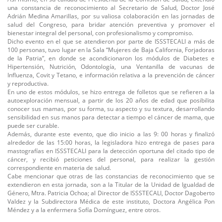
una constancia de reconocimiento al Secretario de Salud, Doctor José
Adrián Medina Amarillas, por su valiosa colaboración en las jornadas de
salud del Congreso, para bridar atención preventiva y promover el
bienestar integral del personal, con profesionalismo y compromiso.
Dicho evento en el que se atendieron por parte de ISSSTECALI a más de
100 personas, tuvo lugar en la Sala “Mujeres de Baja California, Forjadoras
de la Patria”, en donde se acondicionaron los módulos de Diabetes e
Hipertensión, Nutrición, Odontología, una Ventanilla de vacunas de
Influenza, Covit y Tetano, e información relativa a la prevención de cáncer
y reproductiva.
En uno de estos módulos, se hizo entrega de folletos que se refieren a la
autoexploración mensual, a partir de los 20 años de edad que posibilita
conocer sus mamas, por su forma, su aspecto y su textura, desarrollando
sensibilidad en sus manos para detectar a tiempo el cáncer de mama, que
puede ser curable.
Además, durante este evento, que dio inicio a las 9: 00 horas y finalizó
alrededor de las 15:00 horas, la legisladora hizo entrega de pases para
mastografías en ISSSTECALI para la detección oportuna del citado tipo de
cáncer, y recibió peticiones del personal, para realizar la gestión
correspondiente en materia de salud.
Cabe mencionar que otras de las constancias de reconocimiento que se
extendieron en esta jornada, son a la Titular de la Unidad de Igualdad de
Género, Mtra. Patricia Ochoa; al Director de ISSSTECALI, Doctor Dagoberto
Valdez y la Subdirectora Médica de este instituto, Doctora Angélica Pon
Méndez y a la enfermera Sofía Domínguez, entre otros.