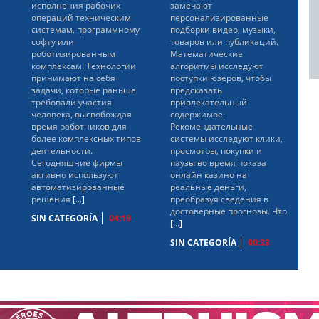
исполнения рабочих
замечают
операций техническим
персонализированные
системам, программному
подборки видео, музыки,
софту или
товаров или публикаций.
роботизированным
Математические
комплексам. Технологии
алгоритмы исследуют
принимают на себя
поступки юзеров, чтобы
задачи, которые раньше
предсказать
требовали участия
привлекательный
человека, высвобождая
содержимое.
время работников для
Рекомендательные
более комплексных типов
системы исследуют клики,
деятельности.
просмотры, покупки и
Сегодняшние фирмы
паузы во время показа
активно используют
онлайн казино на
автоматизированные
реальные деньги,
решения
[...]
преобразуя сведения в
достоверные прогнозы. Что
SIN CATEGORÍA
04:19
[...]
SIN CATEGORÍA
00:33