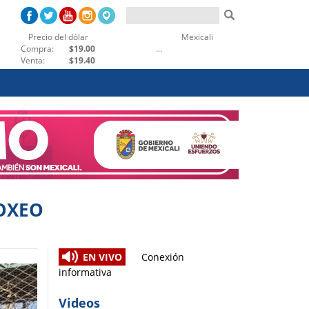
Precio del dólar
Mexicali
Ensenada
Compra:
$19.00
...
Venta:
$19.40
BOXEO
EN VIVO
Conexión
informativa
Videos