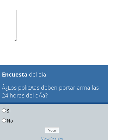
Encuesta
del día
Â¿Los policÃ­as deben portar arma las
24 horas del dÃ­a?
Si
No
View Results