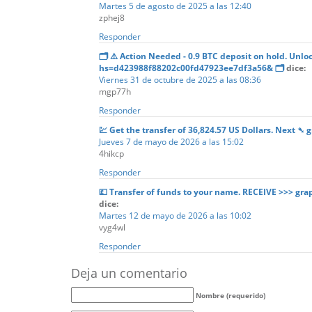
Martes 5 de agosto de 2025 a las 12:40
zphej8
Responder
🗂 ⚠️ Action Needed - 0.9 BTC deposit on hold. Unl
hs=d423988f88202c00fd47923ee7df3a56& 🗂
dice:
Viernes 31 de octubre de 2025 a las 08:36
mgp77h
Responder
💹 Get the transfer of 36,824.57 US Dollars. Next
Jueves 7 de mayo de 2026 a las 15:02
4hikcp
Responder
💷 Transfer of funds to your name. RECEIVE >>> 
dice:
Martes 12 de mayo de 2026 a las 10:02
vyg4wl
Responder
Deja un comentario
Nombre (requerido)