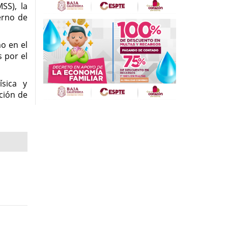
SS), la
erno de
mo en el
s por el
ísica y
ción de