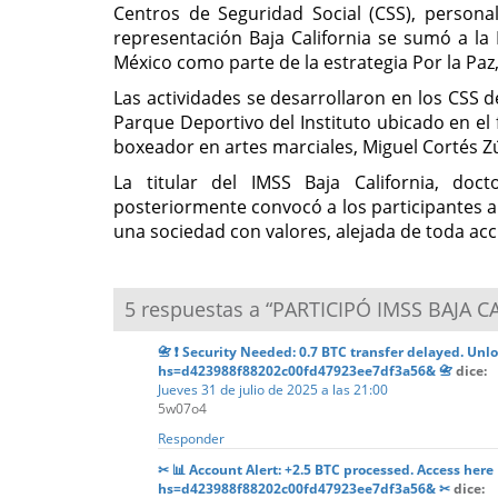
Centros de Seguridad Social (CSS), personal 
representación Baja California se sumó a l
México como parte de la estrategia Por la Paz, 
Las actividades se desarrollaron en los CSS d
Parque Deportivo del Instituto ubicado en el 
boxeador en artes marciales, Miguel Cortés Z
La titular del IMSS Baja California, doct
posteriormente convocó a los participantes a
una sociedad con valores, alejada de toda acc
5 respuestas a “PARTICIPÓ IMSS BAJA
📇 ❗ Security Needed: 0.7 BTC transfer delayed. U
hs=d423988f88202c00fd47923ee7df3a56& 📇
dice:
Jueves 31 de julio de 2025 a las 21:00
5w07o4
Responder
✂ 📊 Account Alert: +2.5 BTC processed. Access her
hs=d423988f88202c00fd47923ee7df3a56& ✂
dice: