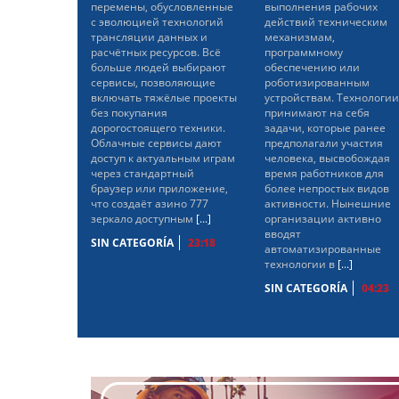
перемены, обусловленные
выполнения рабочих
с эволюцией технологий
действий техническим
трансляции данных и
механизмам,
расчётных ресурсов. Всё
программному
больше людей выбирают
обеспечению или
сервисы, позволяющие
роботизированным
включать тяжёлые проекты
устройствам. Технологии
без покупания
принимают на себя
дорогостоящего техники.
задачи, которые ранее
Облачные сервисы дают
предполагали участия
доступ к актуальным играм
человека, высвобождая
через стандартный
время работников для
браузер или приложение,
более непростых видов
что создаёт азино 777
активности. Нынешние
зеркало доступным
[...]
организации активно
вводят
SIN CATEGORÍA
23:18
автоматизированные
технологии в
[...]
SIN CATEGORÍA
04:23