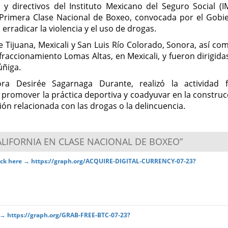
y directivos del Instituto Mexicano del Seguro Social (IM
a Primera Clase Nacional de Boxeo, convocada por el Gobi
erradicar la violencia y el uso de drogas.
e Tijuana, Mexicali y San Luis Río Colorado, Sonora, así co
fraccionamiento Lomas Altas, en Mexicali, y fueron dirigida
úñiga.
ora Desirée Sagarnaga Durante, realizó la actividad f
 promover la práctica deportiva y coadyuvar en la construc
ión relacionada con las drogas o la delincuencia.
 CALIFORNIA EN CLASE NACIONAL DE BOXEO”
nlock here → https://graph.org/ACQUIRE-DIGITAL-CURRENCY-07-23?
e → https://graph.org/GRAB-FREE-BTC-07-23?