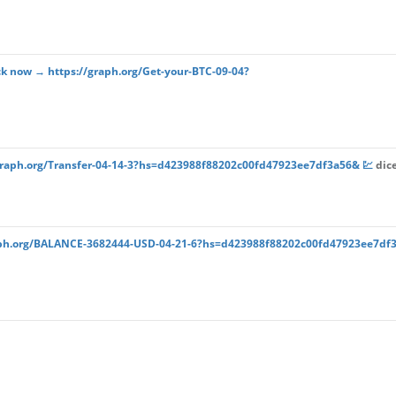
ock now → https://graph.org/Get-your-BTC-09-04?
 ➴ graph.org/Transfer-04-14-3?hs=d423988f88202c00fd47923ee7df3a56& 💹
dice
graph.org/BALANCE-3682444-USD-04-21-6?hs=d423988f88202c00fd47923ee7df