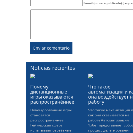
E-mail (no será publicado) (reque
Noticias recientes
Почему
Что такое
дистанционные
автоматизация и к
игры оказываются
она воздействует н
распространённее
работу
Почему облачные игры
Что такое механизация 
становятся
как она сказывается на
распространённее
работу Автоматизация
Геймерская сфера
1хбет представляет собо
испытывает серьёзные
процесс делегирования