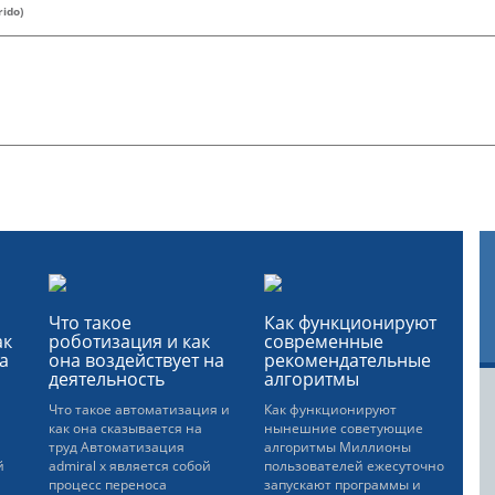
rido)
Что такое
Как функционируют
ак
роботизация и как
современные
а
она воздействует на
рекомендательные
деятельность
алгоритмы
и
Что такое автоматизация и
Как функционируют
как она сказывается на
нынешние советующие
труд Автоматизация
алгоритмы Миллионы
й
admiral x является собой
пользователей ежесуточно
процесс переноса
запускают программы и