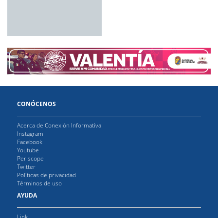
CONÓCENOS
Acerca de Conexión Informativa
Instagram
Facebook
Youtube
Periscope
Twitter
Políticas de privacidad
Términos de uso
AYUDA
Link