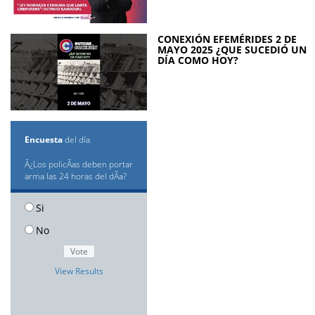
CONEXIÓN EFEMÉRIDES 2 DE
MAYO 2025 ¿QUE SUCEDIÓ UN
DÍA COMO HOY?
Encuesta
del día
Â¿Los policÃ­as deben portar
arma las 24 horas del dÃ­a?
Si
No
View Results