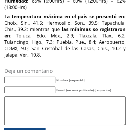
Humedad:
85% (6:00Hrs) – 60% (12:00Hrs) – 62%
(18:00Hrs)
La temperatura máxima en el país se presentó en:
Choix, Sin., 41.5; Hermosillo, Son., 39.5; Tapachula,
Chis., 39.2; mientras que
las mínimas se registraron
en
: Toluca, Edo. Méx., 2.9; Tlaxcala, Tlax., 6.2;
Tulancingo, Hgo., 7.3; Puebla, Pue., 8.4; Aeropuerto,
CDMX, 9.0; San Cristóbal de las Casas, Chis., 10.2 y
Jalapa, Ver., 10.8.
Deja un comentario
Nombre (requerido)
E-mail (no será publicado) (requerido)