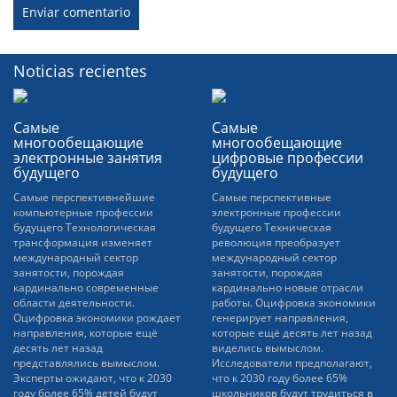
Noticias recientes
Самые
Самые
многообещающие
многообещающие
электронные занятия
цифровые профессии
будущего
будущего
Самые перспективнейшие
Самые перспективные
компьютерные профессии
электронные профессии
будущего Технологическая
будущего Техническая
трансформация изменяет
революция преобразует
международный сектор
международный сектор
занятости, порождая
занятости, порождая
кардинально современные
кардинально новые отрасли
области деятельности.
работы. Оцифровка экономики
Оцифровка экономики рождает
генерирует направления,
направления, которые ещё
которые ещё десять лет назад
десять лет назад
виделись вымыслом.
представлялись вымыслом.
Исследователи предполагают,
Эксперты ожидают, что к 2030
что к 2030 году более 65%
году более 65% детей будут
школьников будут трудиться в