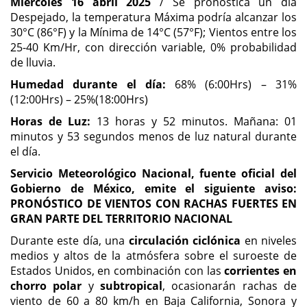
Miércoles 16 abril 2025
/ Se pronostica un día
Despejado, la temperatura Máxima podría alcanzar los
30°C (86°F) y la Mínima de 14°C (57°F); Vientos entre los
25-40 Km/Hr, con dirección variable, 0% probabilidad
de lluvia.
Humedad durante el día:
68% (6:00Hrs) – 31%
(12:00Hrs) – 25%(18:00Hrs)
Horas de Luz:
13 horas y 52 minutos. Mañana: 01
minutos y 53 segundos menos de luz natural durante
el día.
Servicio Meteorológico Nacional, fuente oficial del
Gobierno de México, emite el siguiente aviso:
PRONÓSTICO DE VIENTOS CON RACHAS FUERTES EN
GRAN PARTE DEL TERRITORIO NACIONAL
Durante este día, una
circulación ciclónica
en niveles
medios y altos de la atmósfera sobre el suroeste de
Estados Unidos, en combinación con las
corrientes en
chorro polar
y
subtropical
, ocasionarán rachas de
viento de 60 a 80 km/h en Baja California, Sonora y