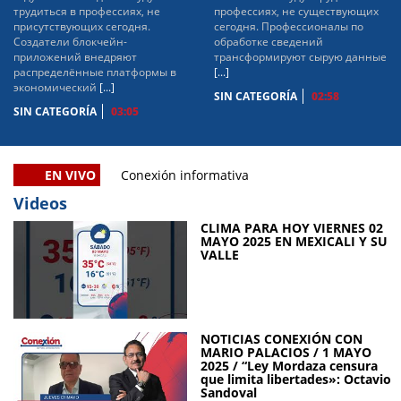
трудиться в профессиях, не
профессиях, не существующих
присутствующих сегодня.
сегодня. Профессионалы по
Создатели блокчейн-
обработке сведений
приложений внедряют
трансформируют сырую данные
распределённые платформы в
[...]
экономический
[...]
SIN CATEGORÍA
02:58
SIN CATEGORÍA
03:05
EN VIVO
Conexión informativa
Videos
CLIMA PARA HOY VIERNES 02
MAYO 2025 EN MEXICALI Y SU
VALLE
NOTICIAS CONEXIÓN CON
MARIO PALACIOS / 1 MAYO
2025 / “Ley Mordaza censura
que limita libertades»: Octavio
Sandoval