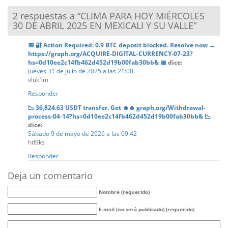
2 respuestas a “CLIMA PARA HOY MIÉRCOLES
30 DE ABRIL 2025 EN MEXICALI Y SU VALLE”
📅 🔐 Action Required: 0.9 BTC deposit blocked. Resolve now →
https://graph.org/ACQUIRE-DIGITAL-CURRENCY-07-23?
hs=0d10ee2c14fb462d452d19b00fab30bb& 📅
dice:
Jueves 31 de julio de 2025 a las 21:00
vluk1m
Responder
📉 36,824.63 USDT transfer. Get 🔥🔥 graph.org/Withdrawal-
process-04-14?hs=0d10ee2c14fb462d452d19b00fab30bb& 📉
dice:
Sábado 9 de mayo de 2026 a las 09:42
htl9ks
Responder
Deja un comentario
Nombre (requerido)
E-mail (no será publicado) (requerido)