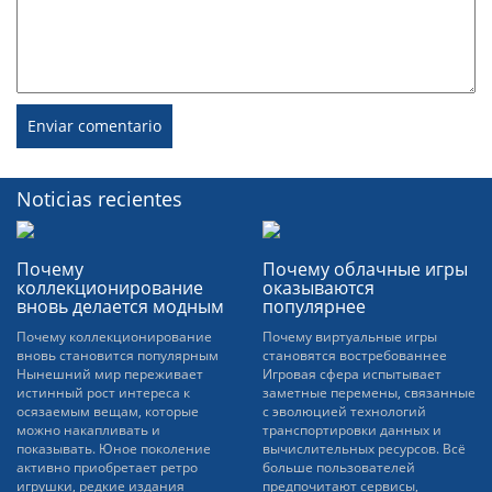
Noticias recientes
Почему
Почему облачные игры
коллекционирование
оказываются
вновь делается модным
популярнее
Почему коллекционирование
Почему виртуальные игры
вновь становится популярным
становятся востребованнее
Нынешний мир переживает
Игровая сфера испытывает
истинный рост интереса к
заметные перемены, связанные
осязаемым вещам, которые
с эволюцией технологий
можно накапливать и
транспортировки данных и
показывать. Юное поколение
вычислительных ресурсов. Всё
активно приобретает ретро
больше пользователей
игрушки, редкие издания
предпочитают сервисы,