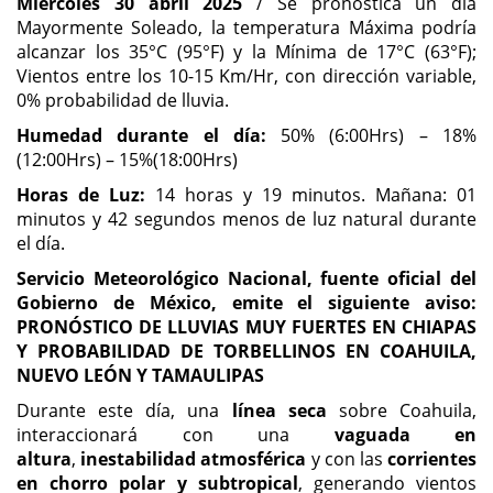
Miércoles 30 abril 2025
/ Se pronostica un día
Mayormente Soleado, la temperatura Máxima podría
alcanzar los 35°C (95°F) y la Mínima de 17°C (63°F);
Vientos entre los 10-15 Km/Hr, con dirección variable,
0% probabilidad de lluvia.
Humedad durante el día:
50% (6:00Hrs) – 18%
(12:00Hrs) – 15%(18:00Hrs)
Horas de Luz:
14 horas y 19 minutos. Mañana: 01
minutos y 42 segundos menos de luz natural durante
el día.
Servicio Meteorológico Nacional, fuente oficial del
Gobierno de México, emite el siguiente aviso:
PRONÓSTICO DE LLUVIAS MUY FUERTES EN CHIAPAS
Y PROBABILIDAD DE TORBELLINOS EN COAHUILA,
NUEVO LEÓN Y TAMAULIPAS
Durante este día, una
línea seca
sobre Coahuila,
interaccionará con una
vaguada en
altura
,
inestabilidad atmosférica
y con las
corrientes
en chorro polar y subtropical
, generando vientos