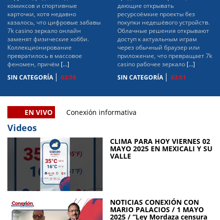
комиксов и спортивные
дающие открывать
карточки, хотя недавно
ресурсоёмкие проекты без
казалось, что цифровые забавы
покупки недешёвого устройств.
7k casino зеркало онлайн
Облачные решения открывают
заменят физические хобби.
доступ к актуальным играм
Коллекционирование
через обычный браузер или
превратилось в массовое
приложение, что превращает 7k
феномен, причём
[...]
casino рабочее зеркало
[...]
SIN CATEGORÍA
03:59
SIN CATEGORÍA
03:51
EN VIVO
Conexión informativa
Videos
CLIMA PARA HOY VIERNES 02
MAYO 2025 EN MEXICALI Y SU
VALLE
NOTICIAS CONEXIÓN CON
MARIO PALACIOS / 1 MAYO
2025 / “Ley Mordaza censura