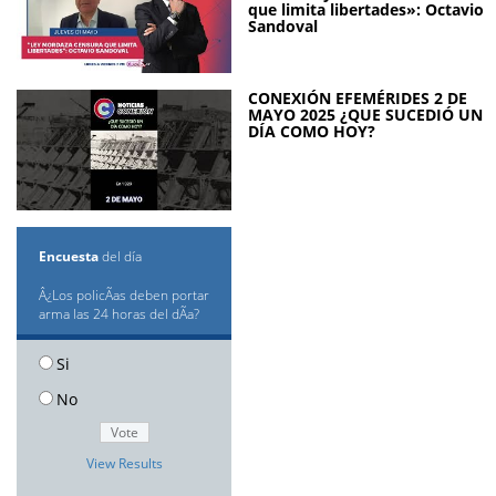
que limita libertades»: Octavio
Sandoval
CONEXIÓN EFEMÉRIDES 2 DE
MAYO 2025 ¿QUE SUCEDIÓ UN
DÍA COMO HOY?
Encuesta
del día
Â¿Los policÃ­as deben portar
arma las 24 horas del dÃ­a?
Si
No
View Results