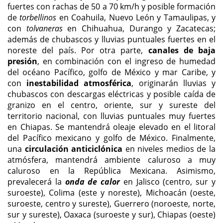
fuertes con rachas de 50 a 70 km/h y posible formación
de
torbellinos
en Coahuila, Nuevo León y Tamaulipas, y
con
tolvaneras
en Chihuahua, Durango y Zacatecas;
además de chubascos y lluvias puntuales fuertes en el
noreste del país. Por otra parte,
canales de baja
presión
, en combinación con el ingreso de humedad
del océano Pacífico, golfo de México y mar Caribe, y
con
inestabilidad atmosférica
, originarán lluvias y
chubascos con descargas eléctricas y posible caída de
granizo en el centro, oriente, sur y sureste del
territorio nacional, con lluvias puntuales muy fuertes
en Chiapas. Se mantendrá oleaje elevado en el litoral
del Pacífico mexicano y golfo de México. Finalmente,
una
circulación anticiclónica
en niveles medios de la
atmósfera, mantendrá ambiente caluroso a muy
caluroso en la República Mexicana. Asimismo,
prevalecerá la
onda de calor
en Jalisco (centro, sur y
suroeste), Colima (este y noreste), Michoacán (oeste,
suroeste, centro y sureste), Guerrero (noroeste, norte,
sur y sureste), Oaxaca (suroeste y sur), Chiapas (oeste)