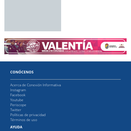
CONÓCENOS
Acerca de Conexión Informativa
Instagram
Facebook
Youtube
Periscope
Twitter
Políticas de privacidad
Términos de uso
AYUDA