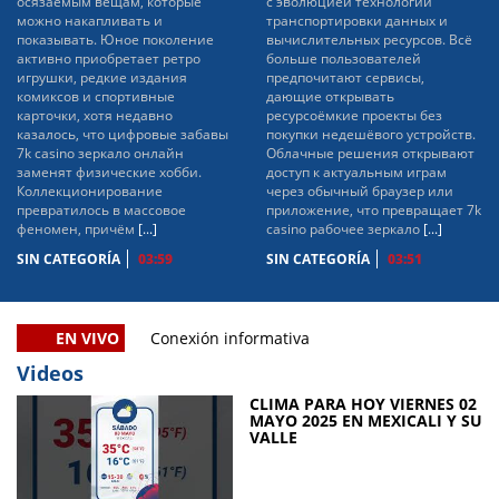
осязаемым вещам, которые
с эволюцией технологий
можно накапливать и
транспортировки данных и
показывать. Юное поколение
вычислительных ресурсов. Всё
активно приобретает ретро
больше пользователей
игрушки, редкие издания
предпочитают сервисы,
комиксов и спортивные
дающие открывать
карточки, хотя недавно
ресурсоёмкие проекты без
казалось, что цифровые забавы
покупки недешёвого устройств.
7k casino зеркало онлайн
Облачные решения открывают
заменят физические хобби.
доступ к актуальным играм
Коллекционирование
через обычный браузер или
превратилось в массовое
приложение, что превращает 7k
феномен, причём
[...]
casino рабочее зеркало
[...]
SIN CATEGORÍA
03:59
SIN CATEGORÍA
03:51
EN VIVO
Conexión informativa
Videos
CLIMA PARA HOY VIERNES 02
MAYO 2025 EN MEXICALI Y SU
VALLE