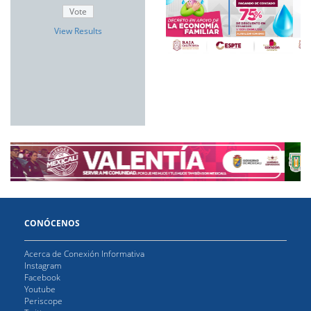
View Results
CONÓCENOS
Acerca de Conexión Informativa
Instagram
Facebook
Youtube
Periscope